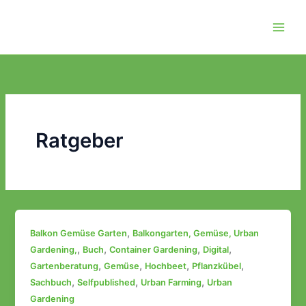
Zum
Inhalt
springen
Ratgeber
,
Balkon Gemüse Garten
Balkongarten, Gemüse, Urban
,
,
,
,
Gardening,
Buch
Container Gardening
Digital
,
,
,
,
Gartenberatung
Gemüse
Hochbeet
Pflanzkübel
,
,
,
Sachbuch
Selfpublished
Urban Farming
Urban
Gardening