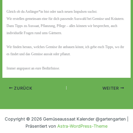
Gleich ob du Anfänger*in bist oder nach neuen Impulsen suchst.
Wir erstellen gemeinsam eine für dich passende Auswahl bei Gemüse und Kräutern.
Dazu Tipps zu Aussaat, Pflanzung, Pflege – alles können wir besprechen, auch
individuelle Fragen rund ums Gärtnern.
Wir finden heraus, welches Gemüse ihr anbauen könnt, ich gebe euch Tipps, wo ihr
es findet und das Gemüse aussät oder pflanzt.
Immer angepasst an eure Bedürfnisse.
ZURÜCK
WEITER
Copyright © 2026 Gemüseaussaat Kalender @gartengarten |
Präsentiert von
Astra-WordPress-Theme